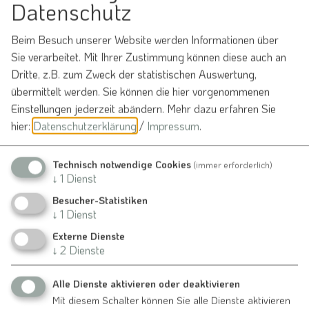
Datenschutz
Amtliche Bekanntmachungen
Beim Besuch unserer Website werden Informationen über
Sie verarbeitet. Mit Ihrer Zustimmung können diese auch an
Dritte, z.B. zum Zweck der statistischen Auswertung,
übermittelt werden. Sie können die hier vorgenommenen
Einstellungen jederzeit abändern.
Mehr dazu erfahren Sie
hier:
Datenschutzerklärung
/
Impressum
.
Technisch notwendige Cookies
(immer erforderlich)
Kontakt
↓
1
Dienst
Besucher-Statistiken
↓
1
Dienst
Schmiedgasse 1
91790 Nennslingen
Externe Dienste
↓
2
Dienste
09147-9411-0
info@vg-nennslingen.de
Alle Dienste aktivieren oder deaktivieren
Mit diesem Schalter können Sie alle Dienste aktivieren