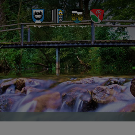
Bergen
Burgsalach
Nennslingen
Raitenbuch