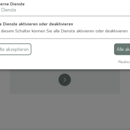
Wasserzweckverband Jura-
terne Dienste
Dienste
Schwarzach-Thalach Gruppe
Zuständig für: Gemeinde Bergen (Ortsteile
e Dienste aktivieren oder deaktivieren
Thalmannsfeld, Dannhausen und Syburg)
 diesem Schalter können Sie alle Dienste aktivieren oder deaktivieren.
te akzeptieren
Alle a
Realisi