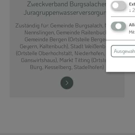
Zweckverband Burgsalacher
Ex
↓
2
Juragruppenwasserversorgung
Zuständig für: Gemeinde Burgsalach, Markt
All
Nennslingen, Gemeinde Raitenbuch,
Mit
Gemeinde Bergen (Ortsteile Bergen,
Geyern, Kaltenbuch), Stadt Weißenburg
Ausgewähl
(Ortsteile Oberhochstatt, Niederhofen, Kehl,
Gänswirtshaus), Markt Titting (Ortsteile
Bürg, Kesselberg, Stadelhofen)