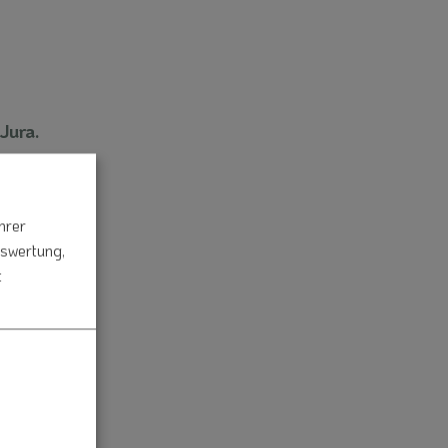
Jura.
hrer
uswertung,
t