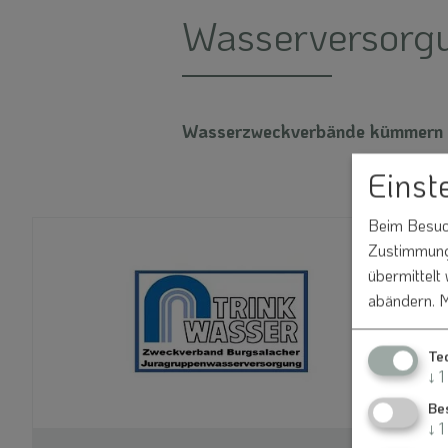
Wasserversorg
Wasserzweckverbände kümmern s
Einst
Beim Besuch
Zustimmung 
übermittelt
abändern.
M
Te
↓
1
Be
↓
1