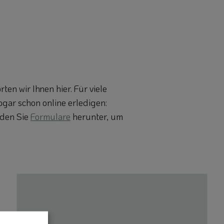
en wir Ihnen hier. Für viele
ogar schon online erledigen:
aden Sie
Formulare
herunter, um