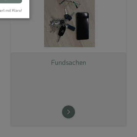
ert mit Klaro!
Fundsachen