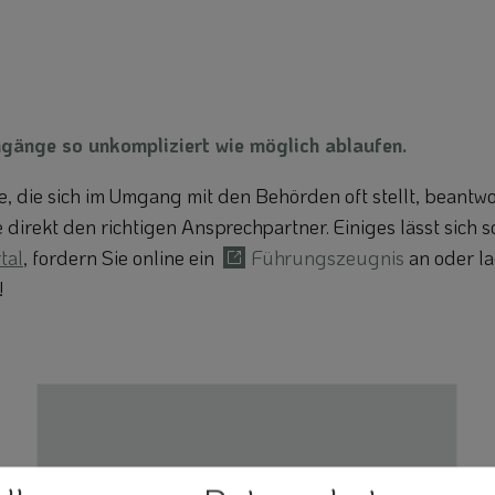
gänge so unkompliziert wie möglich ablaufen.
, die sich im Umgang mit den Behörden oft stellt, beantwort
irekt den richtigen Ansprechpartner. Einiges lässt sich s
tal
, fordern Sie online ein
Führungszeugnis
an oder l
!