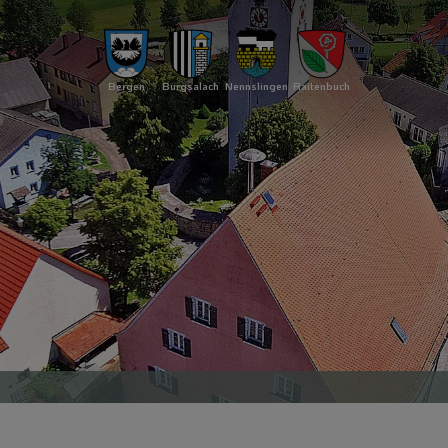
Bergen
Burgsalach
Nennslingen
Raitenbuch