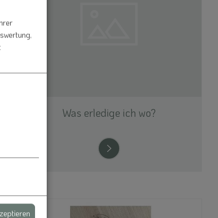
hrer
uswertung,
t
Was erledige ich wo?
kzeptieren