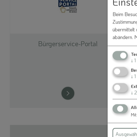
Einst
Beim Besuch
Zustimmung 
übermittelt
abändern.
M
Bürgerservice-Portal
Te
↓
1
Be
↓
1
Ex
↓
2
All
Mit
Ausgewähl