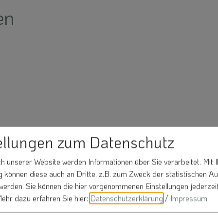
en
ellungen zum Datenschutz
 unserer Website werden Informationen über Sie verarbeitet. Mit I
Nachname*
können diese auch an Dritte, z.B. zum Zweck der statistischen A
 werden. Sie können die hier vorgenommenen Einstellungen jederzei
ehr dazu erfahren Sie hier:
Datenschutzerklärung
/
Impressum
.