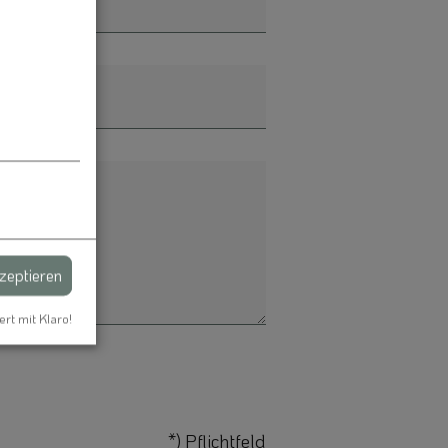
kzeptieren
ert mit Klaro!
*) Pflichtfeld