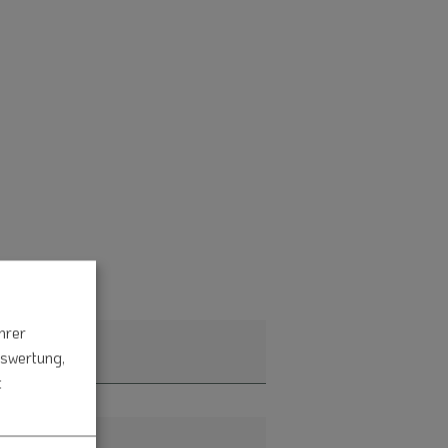
hrer
uswertung,
t