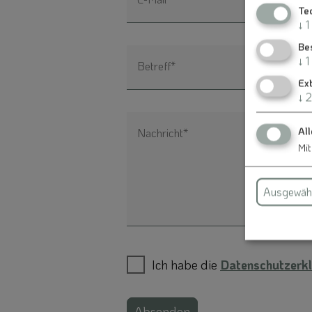
Te
↓
1
Be
↓
1
Betreff*
Ex
↓
2
All
Nachricht*
Mit
Ausgewähl
Ich habe die
Datenschutzerkl
Absenden