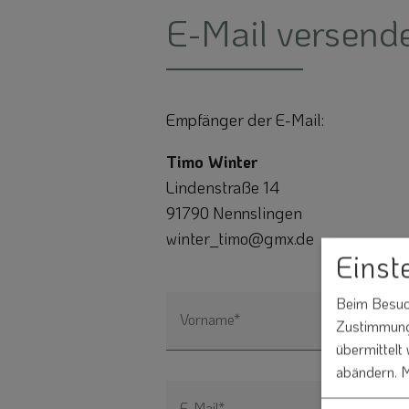
E-Mail versend
Empfänger der E-Mail:
Timo Winter
Lindenstraße 14
91790 Nennslingen
winter_timo@gmx.de
Einst
Beim Besuch
Vorname*
Zustimmung 
übermittelt
abändern.
M
E-Mail*