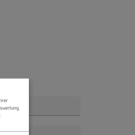
hrer
uswertung,
t