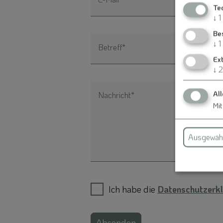
Te
↓
1
Be
↓
1
Betreff*
Ex
↓
2
All
Nachricht*
Mit
Ausgewähl
Ich habe die
Datenschutzerkl
Absenden