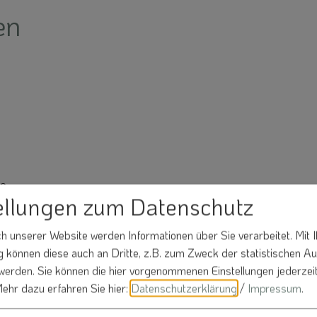
en
de
ellungen zum Datenschutz
 unserer Website werden Informationen über Sie verarbeitet. Mit I
Nachname*
können diese auch an Dritte, z.B. zum Zweck der statistischen A
 werden. Sie können die hier vorgenommenen Einstellungen jederzei
ehr dazu erfahren Sie hier:
Datenschutzerklärung
/
Impressum
.