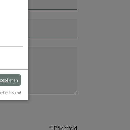
kzeptieren
ert mit Klaro!
*) Pflichtfeld