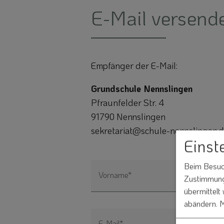
E-Mail versend
Empfänger der E-Mail:
Grundschule Nennslingen
Pfraunfelder Str. 4
91790 Nennslingen
sekretariat@schule-nennslingen.
Einst
Beim Besuch
Vorname*
Zustimmung 
übermittelt
abändern.
M
E-Mail*