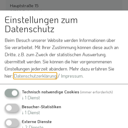
Hauptstraße 15
91790 Raitenbuch
Einstellungen zum
09147 945591
Datenschutz
Beim Besuch unserer Website werden Informationen über
Sie verarbeitet. Mit Ihrer Zustimmung können diese auch an
Dritte, z.B. zum Zweck der statistischen Auswertung,
Auch an diesem Ort
übermittelt werden. Sie können die hier vorgenommenen
Einstellungen jederzeit abändern.
Mehr dazu erfahren Sie
hier:
Datenschutzerklärung
/
Impressum
.
Raitenbuch
Kulinarische Veranstaltungen
Technisch notwendige Cookies
(immer erforderlich)
13.09.26
↓
1
Dienst
Abend der Musik im musikantenfreundlichen Wirtshaus
Besucher-Statistiken
↓
1
Dienst
Raitenbuch
Externe Dienste
↓
2
Dienste
Vortrags- und Informationsveranstaltungen