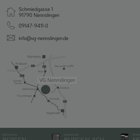
Schmiedgasse 1
91790 Nennslingen
09147-9411-0
info@vg-nennslingen.de
emeinde
Gemeinde
Markt
BERGEN
BURGSALACH
NE