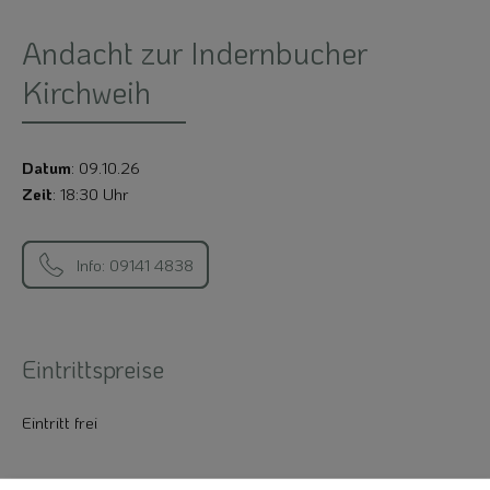
Andacht zur Indernbucher
Kirchweih
Datum
: 09.10.26
Zeit
: 18:30 Uhr
Info: 09141 4838
Eintrittspreise
Eintritt frei