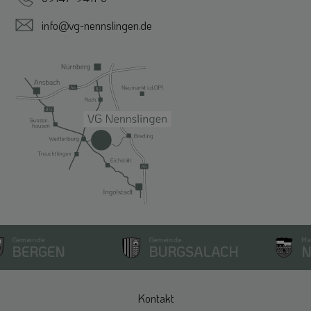
info@vg-nennslingen.de
Gemeinde
Gemeinde
Markt
BERGEN
BURGSALACH
NE
Kontakt