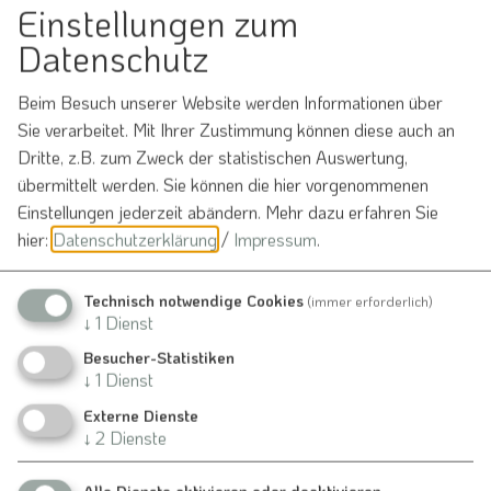
Einstellungen zum
Datenschutz
Möchten Sie von
OpenStreetMap/Leaflet
Beim Besuch unserer Website werden Informationen über
bereitgestellte externe Inhalte laden?
Sie verarbeitet. Mit Ihrer Zustimmung können diese auch an
Dritte, z.B. zum Zweck der statistischen Auswertung,
Ja
Immer
übermittelt werden. Sie können die hier vorgenommenen
Einstellungen jederzeit abändern.
Mehr dazu erfahren Sie
hier:
Datenschutzerklärung
/
Impressum
.
Treffpunkt: Glockenturm Indernbuch
Technisch notwendige Cookies
(immer erforderlich)
↓
1
Dienst
Veranstaltung ohne festen Ort
Besucher-Statistiken
Burgsalach
↓
1
Dienst
Externe Dienste
↓
2
Dienste
Veranstalter
Alle Dienste aktivieren oder deaktivieren