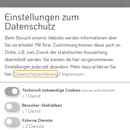
Einstellungen zum
Datenschutz
Möchten Sie von
OpenStreetMap/Leaflet
bereitgestellte externe Inhalte laden?
Beim Besuch unserer Website werden Informationen über
Ja
Immer
Sie verarbeitet. Mit Ihrer Zustimmung können diese auch an
Dritte, z.B. zum Zweck der statistischen Auswertung,
übermittelt werden. Sie können die hier vorgenommenen
Einstellungen jederzeit abändern.
Mehr dazu erfahren Sie
hier:
Datenschutzerklärung
/
Impressum
.
Feuerwehrhaus Gersdorf
Gersdorf
Technisch notwendige Cookies
(immer erforderlich)
Gersdorf 2
↓
1
Dienst
91790 Nennslingen
Besucher-Statistiken
↓
1
Dienst
Externe Dienste
Veranstalter
↓
2
Dienste