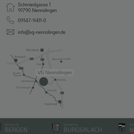
Schmiedgasse 1
91790 Nennslingen
09147-9411-0
info@vg-nennslingen.de
Gemeinde
Gemeinde
Markt
BERGEN
BURGSALACH
NE