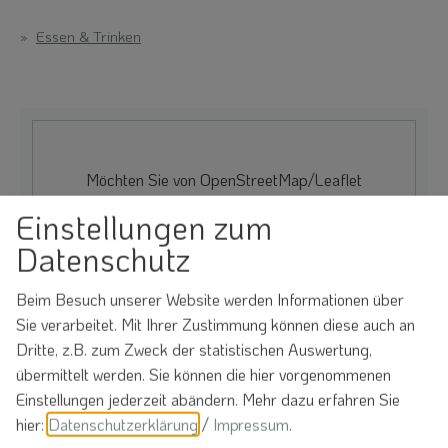
Essen & Trinken
Möchten Sie von
OpenStreetMap/Leaflet
bereitgestellte externe Inhalte laden?
Einstellungen zum
Ja
Immer
Datenschutz
Beim Besuch unserer Website werden Informationen über
Sie verarbeitet. Mit Ihrer Zustimmung können diese auch an
Dritte, z.B. zum Zweck der statistischen Auswertung,
Gasthaus Rottler
übermittelt werden. Sie können die hier vorgenommenen
Kaltenbuch
Einstellungen jederzeit abändern.
Mehr dazu erfahren Sie
Kaltenbuch 41
hier:
Datenschutzerklärung
/
Impressum
.
91790 Bergen