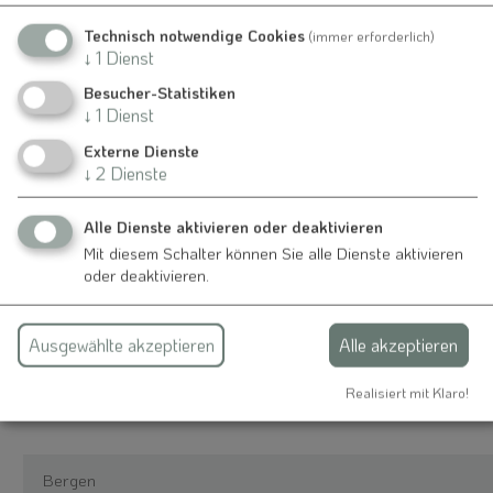
Technisch notwendige Cookies
(immer erforderlich)
↓
1
Dienst
Kontakt
Besucher-Statistiken
↓
1
Dienst
Jagdgenossenschaft Kaltenbuch
Externe Dienste
Herr Michael Gloßner
↓
2
Dienste
Kaltenbuch
Kaltenbuch 35
Alle Dienste aktivieren oder deaktivieren
91790 Bergen
Mit diesem Schalter können Sie alle Dienste aktivieren
oder deaktivieren.
09148 846
Ausgewählte akzeptieren
Alle akzeptieren
Auch an diesem Ort
Realisiert mit Klaro!
Bergen