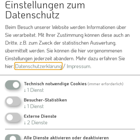
Einstellungen zum
Datenschutz
Möchten Sie von
OpenStreetMap/Leaflet
bereitgestellte externe Inhalte laden?
Beim Besuch unserer Website werden Informationen über
Sie verarbeitet. Mit Ihrer Zustimmung können diese auch an
Ja
Immer
Dritte, z.B. zum Zweck der statistischen Auswertung,
übermittelt werden. Sie können die hier vorgenommenen
Einstellungen jederzeit abändern.
Mehr dazu erfahren Sie
hier:
Datenschutzerklärung
/
Impressum
.
Treffpunkt: Bräustüberl
Veranstaltung ohne festen Ort
Technisch notwendige Cookies
(immer erforderlich)
↓
1
Dienst
Bergen
Besucher-Statistiken
↓
1
Dienst
Externe Dienste
Kontakt
↓
2
Dienste
Jagdgenossenschaft Thalmannsfeld
Alle Dienste aktivieren oder deaktivieren