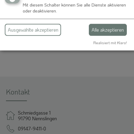
Herr Thomas Auernhammer
Mit diesem Schalter können Sie alle Dienste aktivieren
Thalmannsfeld
oder deaktivieren.
Hauptstraße 31
91790 Bergen
Ausgewählte akzeptieren
Alle akzeptieren
09147 940568
Realisiert mit Klaro!
Kontakt
Schmiedgasse 1
91790 Nennslingen
09147-9411-0