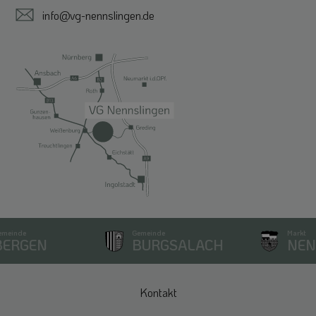
info@vg-nennslingen.de
meinde
Gemeinde
Markt
ERGEN
BURGSALACH
NEN
Kontakt