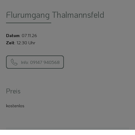
Flurumgang Thalmannsfeld
Datum
: 07.11.26
Zeit
: 12:30 Uhr
Info: 09147 940568
Preis
kostenlos