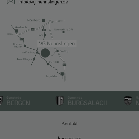
info@vg-nennslingen.de
Gemeinde
Gemeinde
Mark
BERGEN
BURGSALACH
NE
Kontakt
Impressum