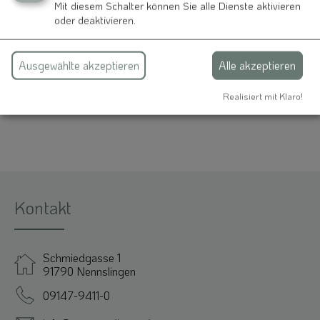
Evang.-Luth. Kirchengemeinden Pfarramt Jura
Mit diesem Schalter können Sie alle Dienste aktivieren
Marktplatz 4
oder deaktivieren.
91790 Nennslingen
Ausgewählte akzeptieren
Alle akzeptieren
09147 95020
Realisiert mit Klaro!
Kontakt
Schmiedgasse 1
91790 Nennslingen
09147-9411-0