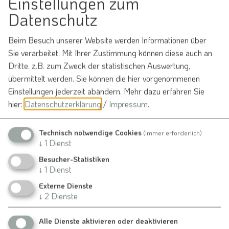
Einstellungen zum
Datenschutz
Beim Besuch unserer Website werden Informationen über
Möchten Sie von
OpenStreetMap/Leaflet
Sie verarbeitet. Mit Ihrer Zustimmung können diese auch an
bereitgestellte externe Inhalte laden?
Dritte, z.B. zum Zweck der statistischen Auswertung,
Ja
Immer
übermittelt werden. Sie können die hier vorgenommenen
Einstellungen jederzeit abändern.
Mehr dazu erfahren Sie
hier:
Datenschutzerklärung
/
Impressum
.
Technisch notwendige Cookies
(immer erforderlich)
St. Georgs Kirche
↓
1
Dienst
Dannhauser Straße 8
Besucher-Statistiken
91790 Bergen
↓
1
Dienst
Externe Dienste
↓
2
Dienste
Veranstalter
Alle Dienste aktivieren oder deaktivieren