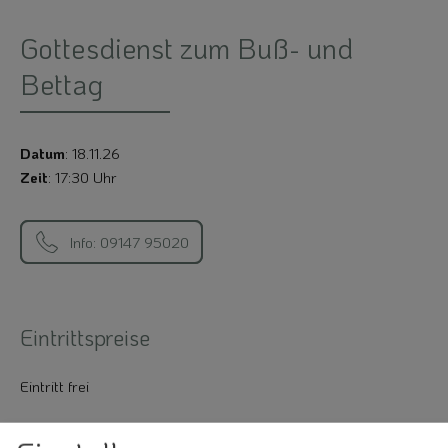
Gottesdienst zum Buß- und
Bettag
Datum
: 18.11.26
Zeit
: 17:30 Uhr
Info: 09147 95020
Eintrittspreise
Eintritt frei