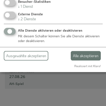
Besucher-Statistiken
Friedrich Kirchdorffer
↓
1
Dienst
Krohenlohweg 9
91790 Nennslingen
Externe Dienste
↓
2
Dienste
09147 1533
Alle Dienste aktivieren oder deaktivieren
Mit diesem Schalter können Sie alle Dienste aktivieren
oder deaktivieren.
Auch an diesem Ort
Ausgewählte akzeptieren
Alle akzeptieren
Realisiert mit Klaro!
Nennslingen
Sport und Freizeit
27.08.26
AH-Spiel