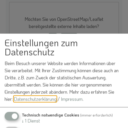
Möchten Sie von
OpenStreetMap/Leaflet
bereitgestellte externe Inhalte laden?
Ja
Immer
Einstellungen zum
Datenschutz
Beim Besuch unserer Website werden Informationen über
Sie verarbeitet. Mit Ihrer Zustimmung können diese auch an
Sportgelände des SV Nennslingen
Dritte, z.B. zum Zweck der statistischen Auswertung,
Krohenlohweg 9
übermittelt werden. Sie können die hier vorgenommenen
91790 Nennslingen
Einstellungen jederzeit abändern.
Mehr dazu erfahren Sie
hier:
Datenschutzerklärung
/
Impressum
.
Veranstalter
Technisch notwendige Cookies
(immer erforderlich)
↓
1
Dienst
SV Nennslingen e. V.