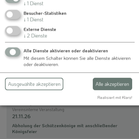
↓
1
Dienst
Schützengesellschaft Nennslingen 1456 e. V.
Besucher-Statistiken
↓
1
Dienst
Herr Walter Fellner
Jägerstraße 4
Externe Dienste
91790 Nennslingen
↓
2
Dienste
09147 1896
Alle Dienste aktivieren oder deaktivieren
Mit diesem Schalter können Sie alle Dienste aktivieren
oder deaktivieren.
Auch an diesem Ort
Ausgewählte akzeptieren
Alle akzeptieren
Realisiert mit Klaro!
Nennslingen
Vereinsinterne Veranstaltung
21.11.26
Abholung der Schützenkönige mit anschließender
Königsfeier