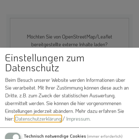
Möchten Sie von
OpenStreetMap/Leaflet
bereitgestellte externe Inhalte laden?
Einstellungen zum
Ja
Immer
Datenschutz
Beim Besuch unserer Website werden Informationen über
Sie verarbeitet. Mit Ihrer Zustimmung können diese auch an
Schützenheim Nennslingen
Dritte, z.B. zum Zweck der statistischen Auswertung,
übermittelt werden. Sie können die hier vorgenommenen
Schmiedgasse 3
91790 Nennslingen
Einstellungen jederzeit abändern.
Mehr dazu erfahren Sie
hier:
Datenschutzerklärung
/
Impressum
.
Veranstalter
Technisch notwendige Cookies
(immer erforderlich)