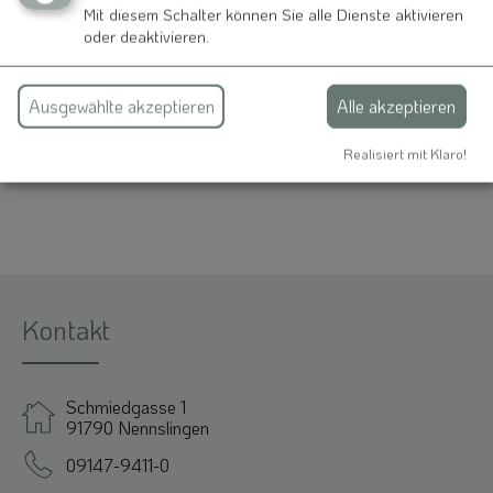
Mit diesem Schalter können Sie alle Dienste aktivieren
Frau Gudrun Legl
oder deaktivieren.
Weißenburger Straße 18
91790 Nennslingen
Ausgewählte akzeptieren
Alle akzeptieren
09147 346
Realisiert mit Klaro!
Kontakt
Schmiedgasse 1
91790 Nennslingen
09147-9411-0