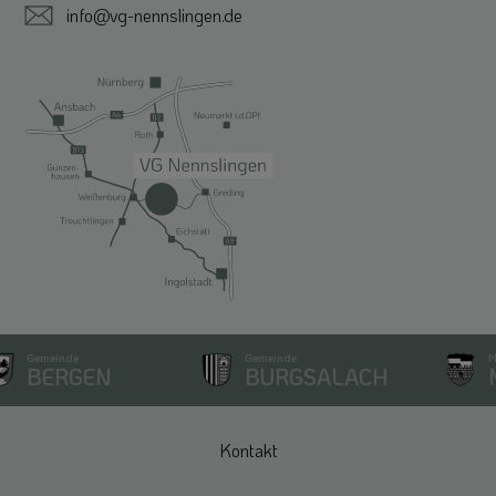
info@vg-nennslingen.de
Gemeinde
Gemeinde
Mark
BERGEN
BURGSALACH
N
Kontakt