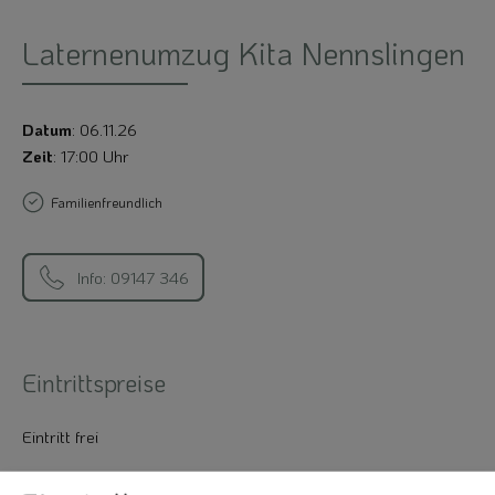
Laternenumzug Kita Nennslingen
Datum
: 06.11.26
Zeit
: 17:00 Uhr
Familienfreundlich
Info: 09147 346
Eintrittspreise
Eintritt frei