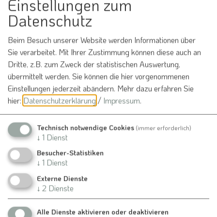
Einstellungen zum
Datenschutz
Beim Besuch unserer Website werden Informationen über
Möchten Sie von
OpenStreetMap/Leaflet
Sie verarbeitet. Mit Ihrer Zustimmung können diese auch an
bereitgestellte externe Inhalte laden?
Dritte, z.B. zum Zweck der statistischen Auswertung,
übermittelt werden. Sie können die hier vorgenommenen
Ja
Immer
Einstellungen jederzeit abändern.
Mehr dazu erfahren Sie
hier:
Datenschutzerklärung
/
Impressum
.
Technisch notwendige Cookies
(immer erforderlich)
Veranstaltung ohne festen Ort
↓
1
Dienst
Nennslingen
Besucher-Statistiken
↓
1
Dienst
Externe Dienste
Veranstalter
↓
2
Dienste
Ev. Kindertagesstätte Nennslingen
Alle Dienste aktivieren oder deaktivieren