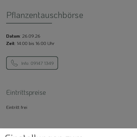
Pflanzentauschbörse
Datum
: 26.09.26
Zeit
: 14:00 bis 16:00 Uhr
Info: 09147 1349
Eintrittspreise
Eintritt frei