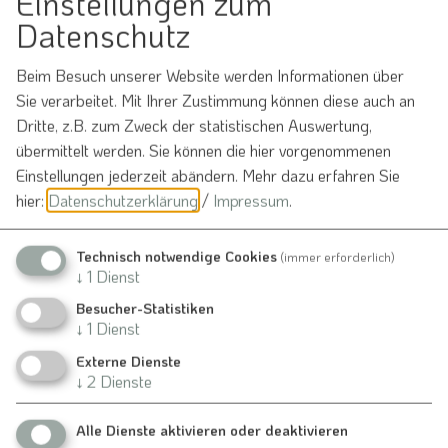
Einstellungen zum
Datenschutz
Möchten Sie von
OpenStreetMap/Leaflet
bereitgestellte externe Inhalte laden?
Beim Besuch unserer Website werden Informationen über
Sie verarbeitet. Mit Ihrer Zustimmung können diese auch an
Ja
Immer
Dritte, z.B. zum Zweck der statistischen Auswertung,
übermittelt werden. Sie können die hier vorgenommenen
Einstellungen jederzeit abändern.
Mehr dazu erfahren Sie
hier:
Datenschutzerklärung
/
Impressum
.
Treffpunkt: Hof Acherbauer
Technisch notwendige Cookies
(immer erforderlich)
Veranstaltung ohne festen Ort
↓
1
Dienst
Raitenbuch
Besucher-Statistiken
↓
1
Dienst
Externe Dienste
Veranstalter
↓
2
Dienste
Obst- und Gartenbauverein Raitenbuch
Alle Dienste aktivieren oder deaktivieren