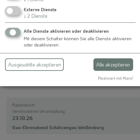
Externe Dienste
↓
2
Dienste
Raitenbuch
Sport und Freizeit
20.09.26
Alle Dienste aktivieren oder deaktivieren
Kirchweihschießen Schützen
Mit diesem Schalter können Sie alle Dienste aktivieren
oder deaktivieren.
Raitenbuch
Ausgewählte akzeptieren
Alle akzeptieren
Sport und Freizeit
15.10.26
Realisiert mit Klaro!
Preisverleihung Kirchweihschießen
Raitenbuch
Vereinsinterne Veranstaltung
23.10.26
Gau-Ehrenabend Schützengau Weißenburg