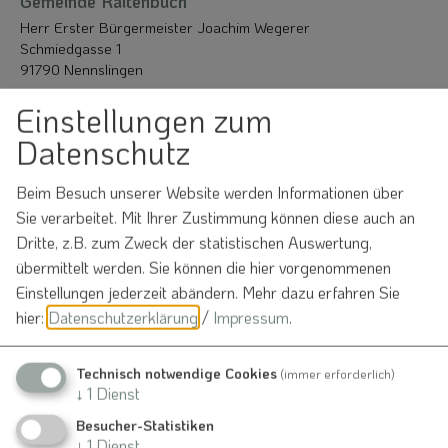
Gemeinde Raitenbuch
Herr Erster Bürgermeister Joachim Wegerer
Schmiedgasse 1
91790 Nennslingen
Einstellungen zum
09147 9411-10
0152 33596733
Datenschutz
Beim Besuch unserer Website werden Informationen über
Sie verarbeitet. Mit Ihrer Zustimmung können diese auch an
Dritte, z.B. zum Zweck der statistischen Auswertung,
übermittelt werden. Sie können die hier vorgenommenen
Auch an diesem Ort
Einstellungen jederzeit abändern.
Mehr dazu erfahren Sie
hier:
Datenschutzerklärung
/
Impressum
.
Raitenbuch
Technisch notwendige Cookies
(immer erforderlich)
Sport und Freizeit
↓
1
Dienst
13.09.26
Besucher-Statistiken
Kirchweihschießen Schützen
↓
1
Dienst