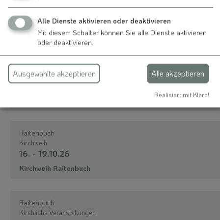
Kirchliche Veranstaltungen
04.10.26
Alle Dienste aktivieren oder deaktivieren
Erntedankgottesdienst Aktion Minibrot
Mit diesem Schalter können Sie alle Dienste aktivieren
oder deaktivieren.
Raitenbuch
Ausgewählte akzeptieren
Alle akzeptieren
Kirchliche Veranstaltungen
10.10.26
Realisiert mit Klaro!
Fatimaprozession St. Egidi
Raitenbuch
Kirchweih
16. - 19.10.26
Kirchweih Raitenbuch
Raitenbuch
Kirchliche Veranstaltungen