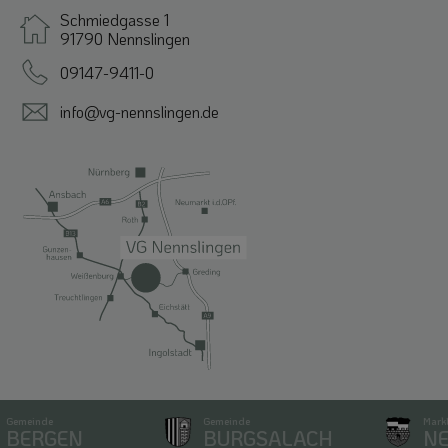
Schmiedgasse 1
91790 Nennslingen
09147-9411-0
info@vg-nennslingen.de
emeinde
Gemeinde
Markt
BERGEN
BURGSALACH
NE