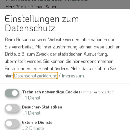
Herr Pfarrer Michael Sauer
Nennslinger Straße 6
Einstellungen zum
91790 Raitenbuch
Datenschutz
09147 300
Beim Besuch unserer Website werden Informationen über
Sie verarbeitet. Mit Ihrer Zustimmung können diese auch an
Dritte, z.B. zum Zweck der statistischen Auswertung,
Auch an diesem Ort
übermittelt werden. Sie können die hier vorgenommenen
Einstellungen jederzeit abändern.
Mehr dazu erfahren Sie
hier:
Datenschutzerklärung
/
Impressum
.
Raitenbuch
Kirchliche Veranstaltungen
Technisch notwendige Cookies
(immer erforderlich)
15.08.26
↓
1
Dienst
Mariä Himmelfahrt-Gottesdienst
Besucher-Statistiken
↓
1
Dienst
Externe Dienste
Raitenbuch
↓
2
Dienste