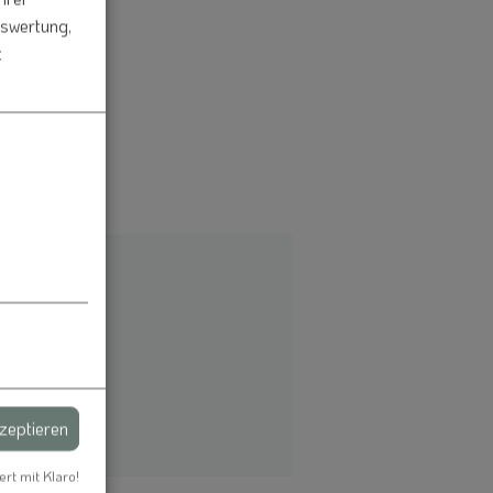
uswertung,
t
kzeptieren
ert mit Klaro!