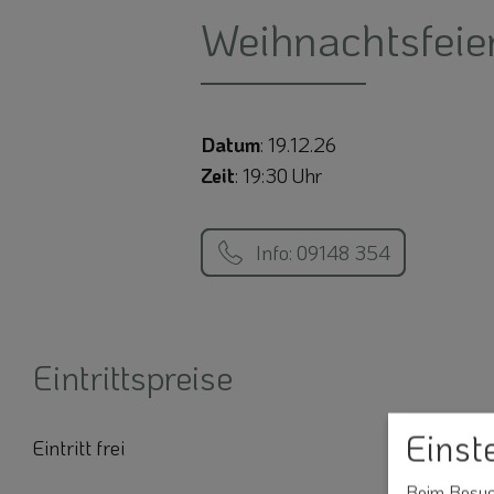
Weihnachtsfeie
Datum
: 19.12.26
Zeit
: 19:30 Uhr
Info: 09148 354
Eintrittspreise
Einst
Eintritt frei
Beim Besuch