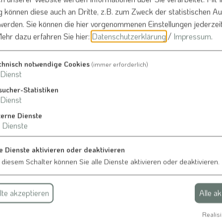
können diese auch an Dritte, z.B. zum Zweck der statistischen A
 werden. Sie können die hier vorgenommenen Einstellungen jederzei
hier
ehr dazu erfahren Sie hier:
Datenschutzerklärung
/
Impressum
.
chnisch notwendige Cookies
(immer erforderlich)
Dienst
sucher-Statistiken
Dienst
terne Dienste
Gasthaus Wangerwirt
Dienste
Herr Dieter Ammersdörfer
ellte
Thalmannsfeld
e Dienste aktivieren oder deaktivieren
Hauptstraße 8
 diesem Schalter können Sie alle Dienste aktivieren oder deaktivieren.
91790 Bergen
te akzeptieren
Alle a
Realisi