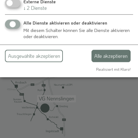
Externe Dienste
Kontakt
↓
2
Dienste
Alle Dienste aktivieren oder deaktivieren
Schmiedgasse 1
Mit diesem Schalter können Sie alle Dienste aktivieren
91790 Nennslingen
oder deaktivieren.
09147-9411-0
Ausgewählte akzeptieren
Alle akzeptieren
info@vg-nennslingen.de
Realisiert mit Klaro!